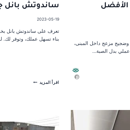
 الأفضل
ساندوتش بانل ج
2023-05-19
تعرف على ساندوتش بانل بخص
بناء تسهل عملك، وتوفر لك. 
 وضجيج مزعج داخل المبنى،
عملي بدل الصبة…
توريد
اقرأ المزيد
وتركيب
الساندوتش
البانل/
اسعار
ساندوتش
بانل
جدة