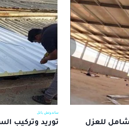
الشامل
من
الصفر
حتى
التسليم
ساندوتش بانل
شامل للعزل
توريد وتركيب ال