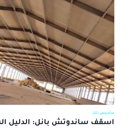
التسليم
بمفتاح
ساندوتش بانل
اسقف ساندوتش بانل: الدليل ال