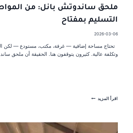
ملحق ساندوتش بانل: من المواص
التسليم بمفتاح
2026-03-06
تحتاج مساحة إضافية — غرفة، مكتب، مستودع — لكن البناء 
وتكلفة عالية. كثيرون يتوقفون هنا. الحقيقة أن ملحق سان
ملحق
اقرأ المزيد
ساندوتش
بانل:
من
المواصفات
حتى