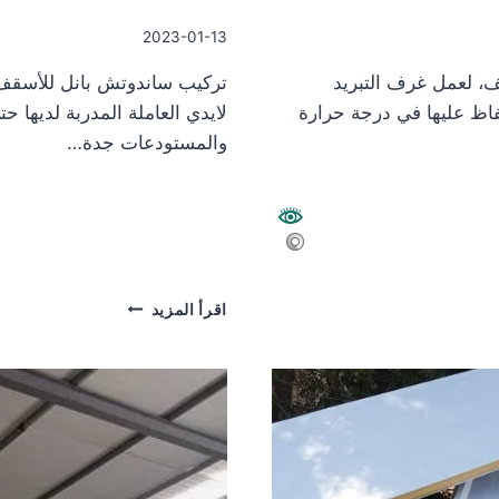
2023-01-13
، لعمل غرف التبريد
تركيب ساندوتش بانل للأسقف
فاظ عليها في درجة حرارة
لايدي العاملة المدربة لديها 
والمستودعات جدة…
تركيب
اقرأ المزيد
ساندوتش
بانل
للأسقف
والمستودعات
جدة
2023