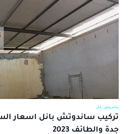
والصوتي
واختيار
السقف
الأفضل
لمشروعك
ساندوتش بانل
تركيب ساندوتش بانل اسعار الس
جدة والطائف 2023