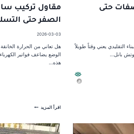
فات حتى
مقاول تركيب سان
الصفر حتى التسل
2026-03-03
التقليدي يعني وقتاً طويلاً
هل تعاني من الحرارة الخانقة 
دوتش بانل…
الوضع يضاعف فواتير الكهرباء
هذه…
مقاول
اقرأ المزيد
تركيب
ساندوتش
بانل:
دليلك