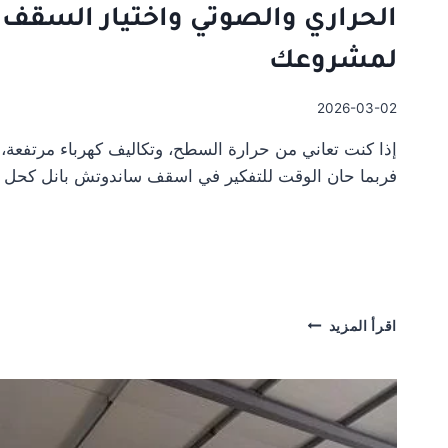
الحراري والصوتي واختيار السقف
لمشروعك
2026-03-02
إذا كنت تعاني من حرارة السطح، وتكاليف كهرباء مرتفعة،
فربما حان الوقت للتفكير في اسقف ساندوتش بانل كحل 
اسقف
اقرأ المزيد
ساندوتش
بانل:
الدليل
الشامل
للعزل
الحراري