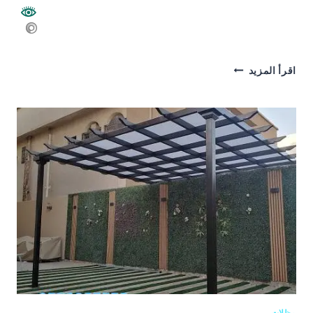
عمل
اقرأ المزيد
وتركيب
اجمل
المظلات
بانواعها
2026
مظلات