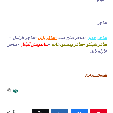
هناجر
هناجر حديد
-هناجر صاج صبه
-هناقر بانل
-هناجر الزامل –
هناقر شينكو
–
هناقر ومستودعات
–
ساندوتش البانل
-هناجر
عازله بانل
شبوك مزارع
0